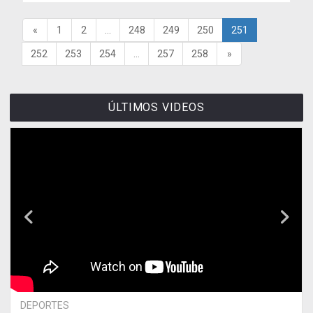
«
1
2
...
248
249
250
251
252
253
254
...
257
258
»
ÚLTIMOS VIDEOS
DEPORTES