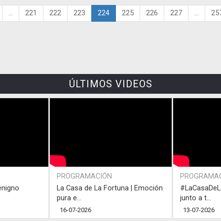
...
221
222
223
224
225
226
227
...
25
ÚLTIMOS VIDEOS
PROGRAMACIÓN
PROGRAMA
enigno
La Casa de La Fortuna | Emoción
#LaCasaDeLa
pura e...
junto a t...
16-07-2026
13-07-2026