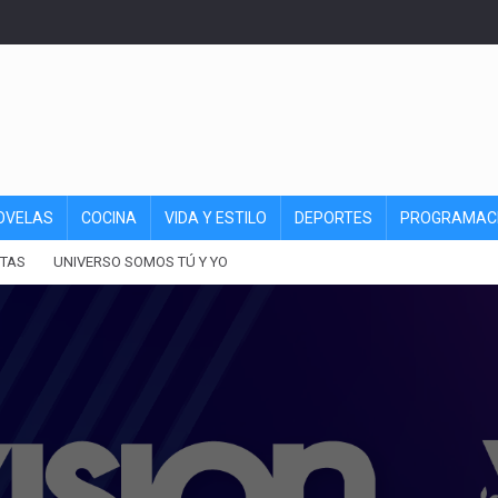
OVELAS
COCINA
VIDA Y ESTILO
DEPORTES
PROGRAMAC
TAS
UNIVERSO SOMOS TÚ Y YO