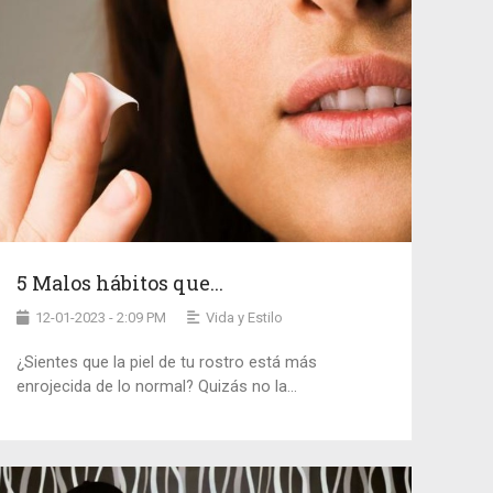
5 Malos hábitos que...
12-01-2023 - 2:09 PM
Vida y Estilo
¿Sientes que la piel de tu rostro está más
enrojecida de lo normal? Quizás no la...