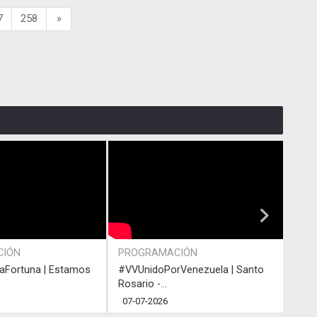
7
258
»
CIÓN
PROGRAMACIÓN
ACT
Fortuna | Estamos
#VVUnidoPorVenezuela | Santo
#VVU
Rosario -...
Rosar
07-07-2026
05-