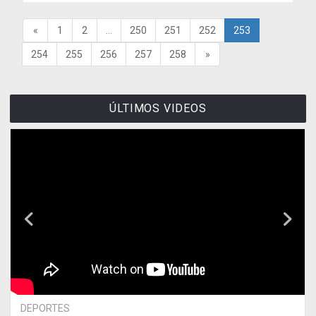
«
1
2
...
250
251
252
253
254
255
256
257
258
»
ÚLTIMOS VIDEOS
DEPORTES