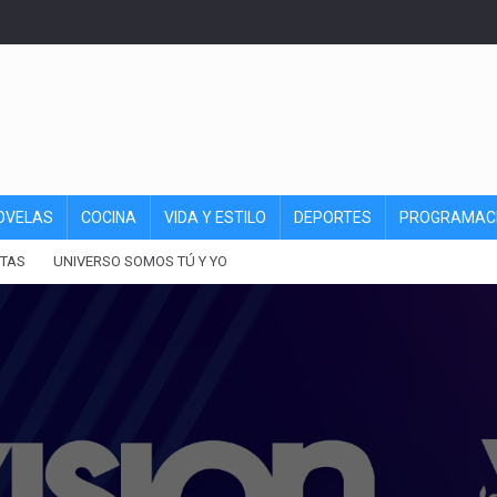
OVELAS
COCINA
VIDA Y ESTILO
DEPORTES
PROGRAMAC
TAS
UNIVERSO SOMOS TÚ Y YO