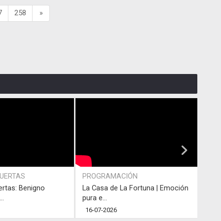
7
258
»
PUERTAS
PROGRAMACIÓN
PRO
ertas: Benigno
La Casa de La Fortuna | Emoción
#LaC
..
pura e...
junto
16-07-2026
13-