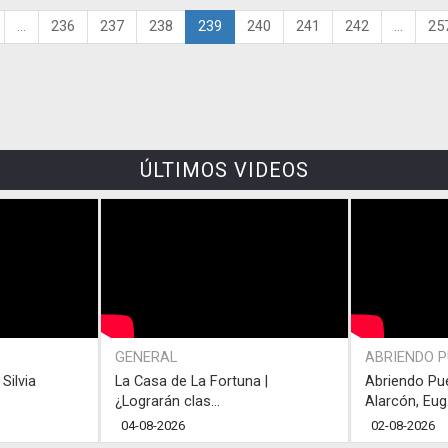
...
236
237
238
239
240
241
242
...
25
ÚLTIMOS VIDEOS
GENERAL
ABRIENDO 
Silvia
La Casa de La Fortuna |
Abriendo Pu
¿Lograrán clas...
Alarcón, Eug.
04-08-2026
02-08-2026