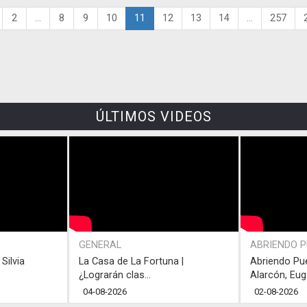
2
...
8
9
10
11
12
13
14
...
257
ÚLTIMOS VIDEOS
GENERAL
ABRIENDO 
Silvia
La Casa de La Fortuna |
Abriendo Pu
¿Lograrán clas...
Alarcón, Eug.
04-08-2026
02-08-2026