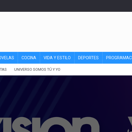
OVELAS
COCINA
VIDA Y ESTILO
DEPORTES
PROGRAMAC
TAS
UNIVERSO SOMOS TÚ Y YO