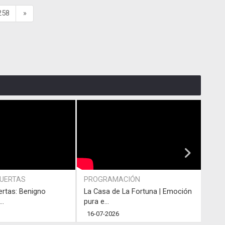
258
»
PUERTAS
PROGRAMACIÓN
PRO
ertas: Benigno
La Casa de La Fortuna | Emoción
#LaC
..
pura e...
junto
16-07-2026
13-