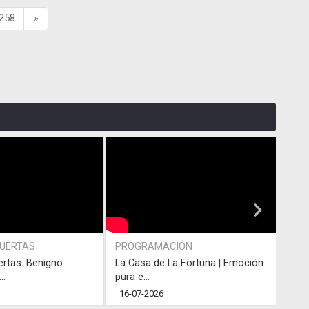
258
»
PUERTAS
PROGRAMACIÓN
PRO
ertas: Benigno
La Casa de La Fortuna | Emoción
#LaC
..
pura e...
junto
16-07-2026
13-