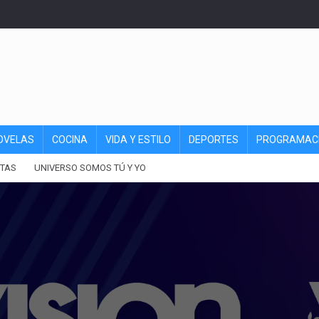
OVELAS
COCINA
VIDA Y ESTILO
DEPORTES
PROGRAMAC
TAS
UNIVERSO SOMOS TÚ Y YO