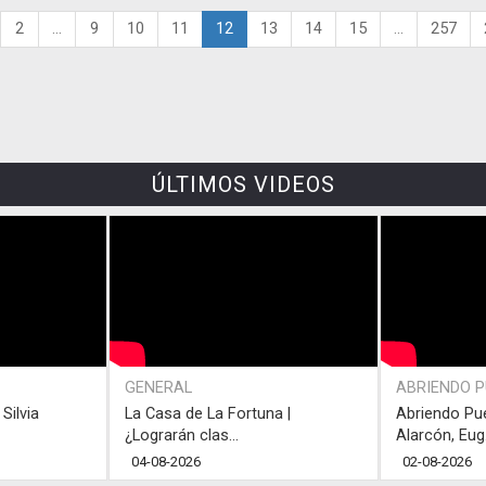
2
...
9
10
11
12
13
14
15
...
257
ÚLTIMOS VIDEOS
GENERAL
ABRIENDO 
Silvia
La Casa de La Fortuna |
Abriendo Pu
¿Lograrán clas...
Alarcón, Eug.
04-08-2026
02-08-2026