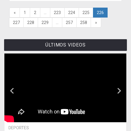
«
1
2
...
223
224
225
226
227
228
229
...
257
258
»
ÚLTIMOS VIDEOS
DEPORTES