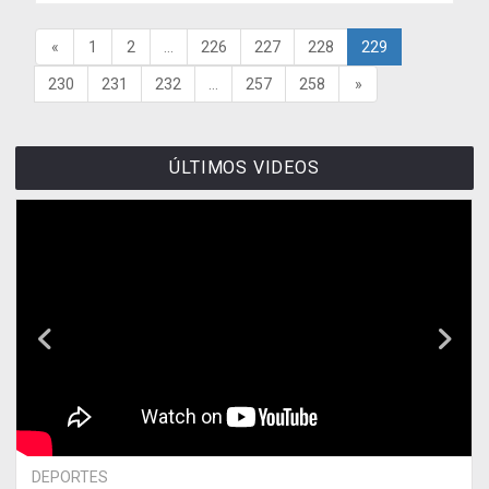
«
1
2
...
226
227
228
229
230
231
232
...
257
258
»
ÚLTIMOS VIDEOS
DEPORTES