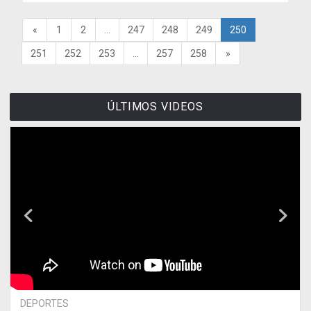
«
1
2
...
247
248
249
250
251
252
253
...
257
258
»
ÚLTIMOS VIDEOS
DEPORTES