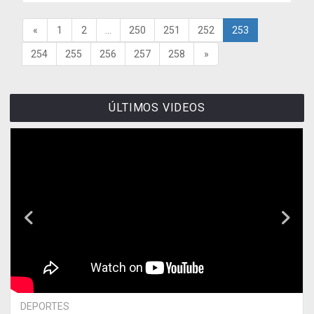
«
1
2
...
250
251
252
253
254
255
256
257
258
»
ÚLTIMOS VIDEOS
DEPORTES