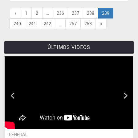
«
1
2
...
236
237
238
239
240
241
242
...
257
258
»
ÚLTIMOS VIDEOS
GENERAL