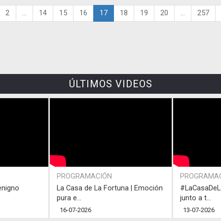
2
...
14
15
16
17
18
19
20
...
257
ÚLTIMOS VIDEOS
PROGRAMACIÓN
PROGRAMA
enigno
La Casa de La Fortuna | Emoción
#LaCasaDeLa
pura e...
junto a t...
16-07-2026
13-07-2026