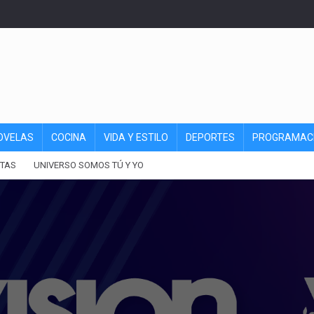
OVELAS
COCINA
VIDA Y ESTILO
DEPORTES
PROGRAMAC
TAS
UNIVERSO SOMOS TÚ Y YO