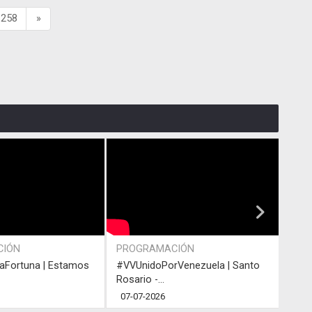
258
»
CIÓN
PROGRAMACIÓN
ACT
Fortuna | Estamos
#VVUnidoPorVenezuela | Santo
#VVU
Rosario -...
Rosar
07-07-2026
05-